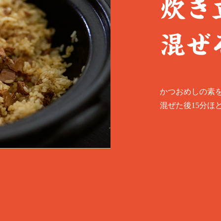
炊き
混ぜ
かつおめしの素
混ぜた後15分ほ