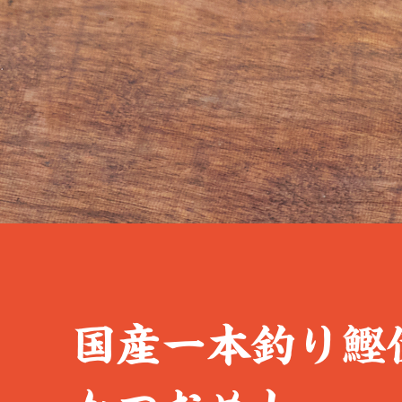
国産一本釣り鰹