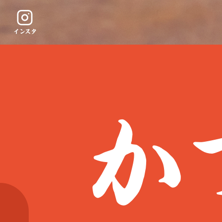
インスタ
か