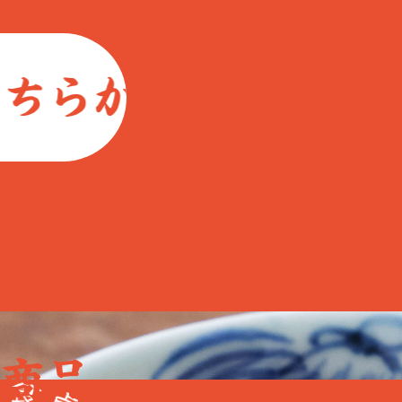
らから
購入はこち
商品