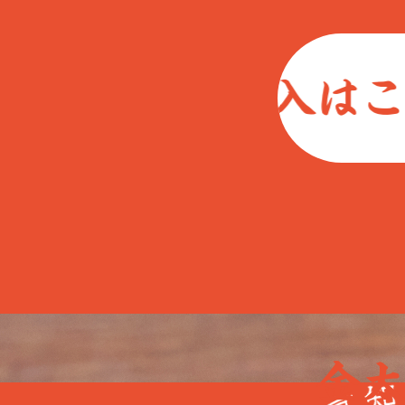
らから 購入はこち
金